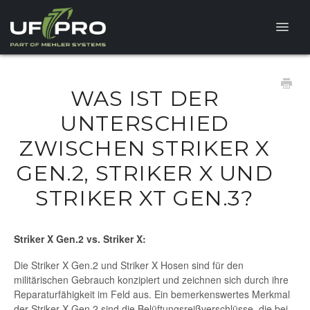
Toggle
Naviga
FAQ
WAS IST DER
PRODUKTFRAGEN
UNTERSCHIED
ZWISCHEN STRIKER X
GEN.2, STRIKER X UND
STRIKER XT GEN.3?
Striker X Gen.2 vs. Striker X:
Die Striker X Gen.2 und Striker X Hosen sind für den
militärischen Gebrauch konzipiert und zeichnen sich durch ihre
Reparaturfähigkeit im Feld aus. Ein bemerkenswertes Merkmal
der Striker X Gen.2 sind die Belüftungsreißverschlüsse, die bei